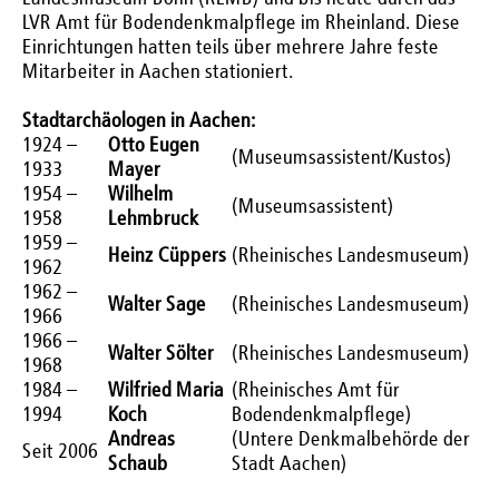
LVR Amt für Bodendenkmalpflege im Rheinland. Diese
Einrichtungen hatten teils über mehrere Jahre feste
Mitarbeiter in Aachen stationiert.
Stadtarchäologen in Aachen:
1924 –
Otto Eugen
(Museumsassistent/Kustos)
1933
Mayer
1954 –
Wilhelm
(Museumsassistent)
1958
Lehmbruck
1959 –
Heinz Cüppers
(Rheinisches Landesmuseum)
1962
1962 –
Walter Sage
(Rheinisches Landesmuseum)
1966
1966 –
Walter Sölter
(Rheinisches Landesmuseum)
1968
1984 –
Wilfried Maria
(Rheinisches Amt für
1994
Koch
Bodendenkmalpflege)
Andreas
(Untere Denkmalbehörde der
Seit 2006
Schaub
Stadt Aachen)