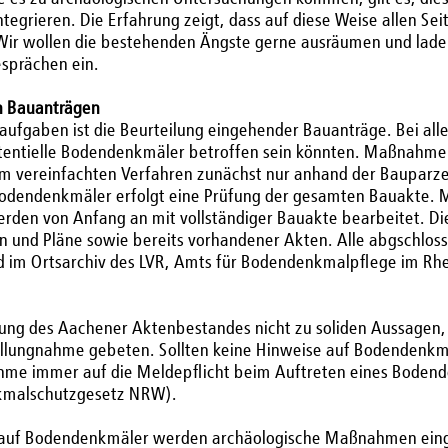
ntegrieren. Die Erfahrung zeigt, dass auf diese Weise allen S
ir wollen die bestehenden Ängste gerne ausräumen und laden
sprächen ein.
n Bauanträgen
aufgaben ist die Beurteilung eingehender Bauanträge. Bei al
tentielle Bodendenkmäler betroffen sein könnten. Maßnahmen
m vereinfachten Verfahren zunächst nur anhand der Bauparzell
Bodendenkmäler erfolgt eine Prüfung der gesamten Bauakte.
rden von Anfang an mit vollständiger Bauakte bearbeitet. Di
ten und Pläne sowie bereits vorhandener Akten. Alle abgschlo
nd im Ortsarchiv des LVR, Amts für Bodendenkmalpflege im Rh
fung des Aachener Aktenbestandes nicht zu soliden Aussagen
ellungnahme gebeten. Sollten keine Hinweise auf Bodendenkmä
ahme immer auf die Meldepflicht beim Auftreten eines Boden
kmalschutzgesetz NRW).
 auf Bodendenkmäler werden archäologische Maßnahmen einge