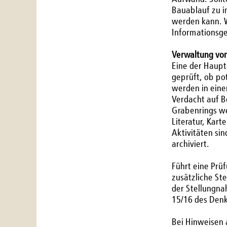
Bauablauf zu i
werden kann. W
Informationsge
Verwaltung vo
Eine der Haupt
geprüft, ob po
werden in eine
Verdacht auf 
Grabenrings we
Literatur, Kar
Aktivitäten si
archiviert.
Führt eine Prü
zusätzliche St
der Stellungn
15/16 des Den
Bei Hinweisen