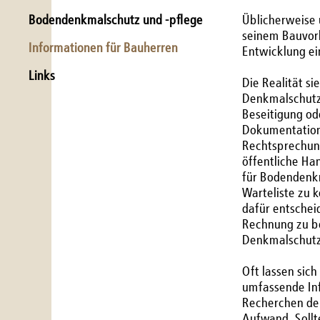
Bodendenkmalschutz und -pflege
Üblicherweise 
seinem Bauvorh
Informationen für Bauherren
Entwicklung ei
Links
Die Realität s
Denkmalschutz
Beseitigung od
Dokumentation 
Rechtsprechung
öffentliche Ha
für Bodendenkm
Warteliste zu 
dafür entscheid
Rechnung zu be
Denkmalschutz
Oft lassen sic
umfassende In
Recherchen de
Aufwand. Sollt