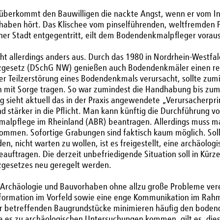
überkommt den Bauwilligen die nackte Angst, wenn er vom I
aben hört. Das Klischee vom pinselführenden, weltfremden For
ner Stadt entgegentritt, eilt dem Bodendenkmalpfleger voraus
ieht allerdings anders aus. Durch das 1980 in Nordrhein-Westfa
gesetz (DSchG NW) genießen auch Bodendenkmäler einen rech
er Teilzerstörung eines Bodendenkmals verursacht, sollte zum
mit Sorge tragen. So war zumindest die Handhabung bis zum 
 sieht aktuell das in der Praxis angewendete „Verursacherpri
nd stärker in die Pflicht. Man kann künftig die Durchführung
alpflege im Rheinland (ABR) beantragen. Allerdings muss ma
kommen. Sofortige Grabungen sind faktisch kaum möglich. Soll
en, nicht warten zu wollen, ist es freigestellt, eine archäolo
auftragen. Die derzeit unbefriedigende Situation soll in Kürze
gesetzes neu geregelt werden.
h Archäologie und Bauvorhaben ohne allzu große Probleme vere
formation im Vorfeld sowie eine enge Kommunikation im Rah
r betreffenden Baugrundstücke minimieren häufig den boden
e es zu archäologischen Untersuchungen kommen, gilt es, dies