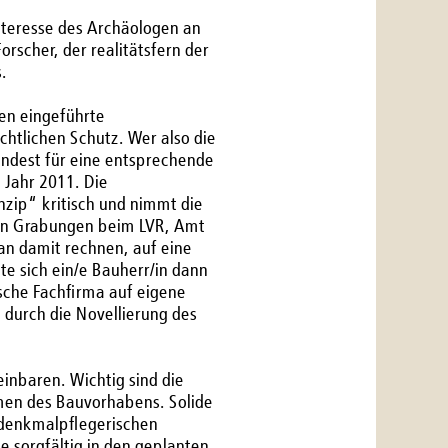
nteresse des Archäologen an
scher, der realitätsfern der
.
len eingeführte
tlichen Schutz. Wer also die
indest für eine entsprechende
Jahr 2011. Die
nzip“ kritisch und nimmt die
 von Grabungen beim LVR, Amt
n damit rechnen, auf eine
te sich ein/e Bauherr/in dann
gische Fachfirma auf eigene
 durch die Novellierung des
inbaren. Wichtig sind die
men des Bauvorhabens. Solide
denkmalpflegerischen
e sorgfältig in den geplanten